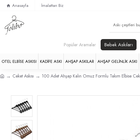
Anasayfa
İmalattan Biz
Bebek Askıları
Popüler Aramalar
OTEL ELBISE ASKISI
KADIFE ASKI
AHŞAP ASKILAR
AHŞAP GELINLIK ASKI
Ceket Askısı
100 Adet Ahşap Kalın Omuz Formlu Takım Elbise Ceke