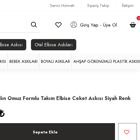
Servis Hizmeti
Sipariş Takip
İletişim
0
Giriş Yap - Üye Ol
lbise Askısı
Otel Elbise Askıları
ISI
BEBEK ASKILARI
BOYALI ASKILAR
AHŞAP GÖRÜNÜMLÜ PLASTIK ASKISI
ın Omuz Formlu Takım Elbise Ceket Askısı Siyah Renk
₺
Sepete Ekle