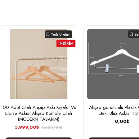
Yerli Üretim
Ye
İNDIRIM
100 Adet Cilalı Ahşap Askı Kıyafet Ve
Ahşap görünümlü Plastik
Elbise Askısı Ahşap Komple Cilalı
Etek, Bluz Askısı 4
(MODERN TASARIM)
0,00₺
5.999,00₺
6.500,00₺