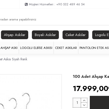
Müşteri Hizmetleri : +90 532 489 46 54
Ahşap Askılar
Boyalı Askılar
Ceket Askılar
Logolu E
AHŞAP ASKI
LOGOLU ELBISE ASKISI
CEKET ASKILAR
PANTOLON ETEK ASK
t Askısı Siyah Renk
100 Adet Ahşap Kal
17.999,00