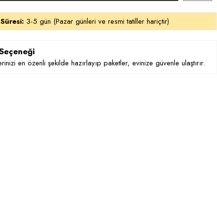
 Süresi:
3-5 gün (Pazar günleri ve resmi tatiller hariçtir)
 Seçeneği
rinizi en özenli şekilde hazırlayıp paketler, evinize güvenle ulaştırır.