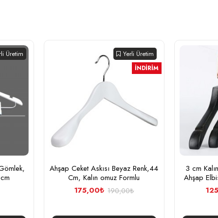
rli Üretim
Yerli Üretim
İNDIRIM
 Gömlek,
Ahşap Ceket Askısı Beyaz Renk,44
3 cm Kalı
3 cm
Cm, Kalın omuz Formlu
Ahşap Elbi
175,00₺
12
190,00₺