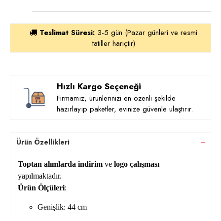
Teslimat Süresi:
3-5 gün (Pazar günleri ve resmi
tatiller hariçtir)
Hızlı Kargo Seçeneği
Firmamız, ürünlerinizi en özenli şekilde
hazırlayıp paketler, evinize güvenle ulaştırır.
Ürün Özellikleri
Toptan alımlarda indirim
ve
logo çalışması
yapılmaktadır.
Ürün Ölçüleri
:
Genişlik: 44 cm