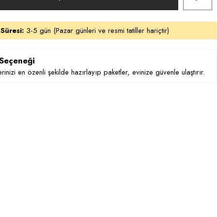
 Süresi:
3-5 gün (Pazar günleri ve resmi tatiller hariçtir)
 Seçeneği
rinizi en özenli şekilde hazırlayıp paketler, evinize güvenle ulaştırır.