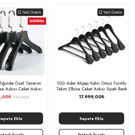
Yerli Üretim
Yerli Üretim
İNDIRIM
nlığında Özel Tasarım
100 Adet Ahşap Kalın Omuz Formlu
se Askısı-Ceket Askısı
Takım Elbise Ceket Askısı Siyah Renk
5,00₺
17.999,00₺
155,00₺
Sepete Ekle
Sepete Ekle
etaylı İncele
Detaylı İncele