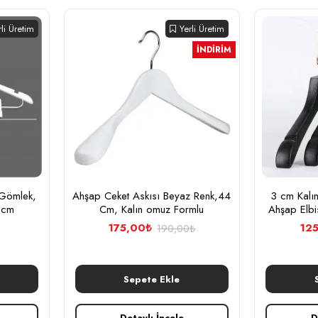
rli Üretim
Yerli Üretim
İNDIRIM
 Gömlek,
Ahşap Ceket Askısı Beyaz Renk,44
3 cm Kalı
3 cm
Cm, Kalın omuz Formlu
Ahşap Elbi
175,00₺
12
190,00₺
Sepete Ekle
Detaylı İncele
D