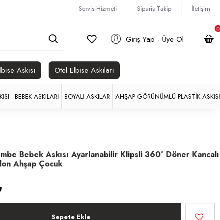
Servis Hizmeti
Sipariş Takip
İletişim
0
Giriş Yap - Üye Ol
lbise Askısı
Otel Elbise Askıları
ISI
BEBEK ASKILARI
BOYALI ASKILAR
AHŞAP GÖRÜNÜMLÜ PLASTIK ASKISI
be Bebek Askısı Ayarlanabilir Klipsli 360° Döner Kancalı
olon Ahşap Çocuk
₺
Sepete Ekle