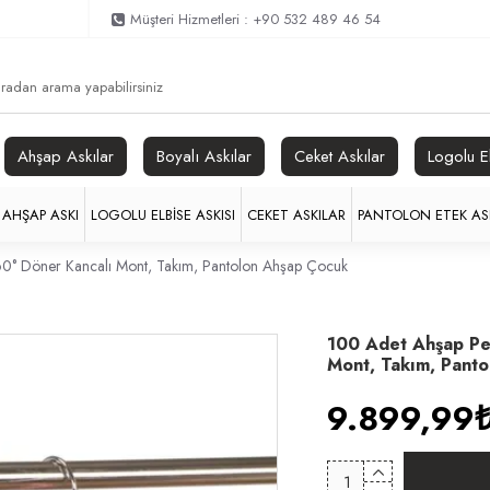
Müşteri Hizmetleri : +90 532 489 46 54
Ahşap Askılar
Boyalı Askılar
Ceket Askılar
Logolu E
AHŞAP ASKI
LOGOLU ELBISE ASKISI
CEKET ASKILAR
PANTOLON ETEK ASK
360° Döner Kancalı Mont, Takım, Pantolon Ahşap Çocuk
100 Adet Ahşap Pem
Mont, Takım, Pant
9.899,99