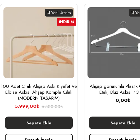
Yerli Üretim
Ye
İNDIRIM
100 Adet Cilalı Ahşap Askı Kıyafet Ve
Ahşap görünümlü Plastik
Elbise Askısı Ahşap Komple Cilalı
Etek, Bluz Askısı 4
(MODERN TASARIM)
0,00₺
5.999,00₺
6.500,00₺
Sepete Ekle
Sepete Ekle
Detaylı İncele
Detaylı İncele